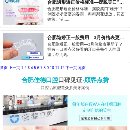
合肥隐形矫正价格标准—摆脱笑口“难开”？
合肥隐形矫正价格标准—摆脱笑口“难开”？
伴随淅淅沥沥的春雨，树树梨花绽放，花团
锦簇、洁......
合肥隐矫正一般费用—3月价格表更新了？
合肥隐矫正一般费用—3月价格表更新了？
拥有一口整齐又好看的牙齿是每个人的愿
望，然而现......
首页
上一页
1
2
3
4
5
6
7
8
9
10
11
12
下一页
尾页
合肥佳德口腔
口碑见证
·顾客点赞
--口腔品质塑造众多美牙案例--