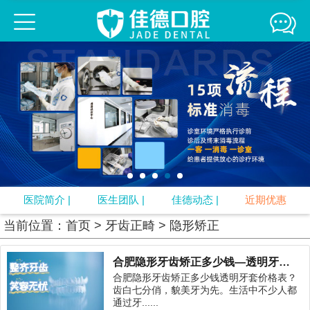
佳德口腔连锁
佳德简介
医生团队
来院路线
媒体报道
精彩互动
牙齿正畸
牙齿修复
口腔疾病
牙周治疗
口腔预防
视频中心
专题
口腔知识
医院简介
|
医生团队
|
佳德动态
|
近期优惠
当前位置：
首页
>
牙齿正畸
>
隐形矫正
合肥隐形牙齿矫正多少钱—透明牙套价格表？
合肥隐形牙齿矫正多少钱透明牙套价格表？
齿白七分俏，貌美牙为先。生活中不少人都
通过牙......