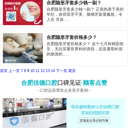
合肥隐形牙套多少钱一副？
合肥隐形牙套多少钱一副？ 正值热衷于美的
年纪，奈得歪牙不美、箍钢牙套显尴尬，令
人在 牙齿......
合肥隐形牙套价格多少？
合肥隐形牙套价格多少？ 这个七月杯精彩纷
呈，无论笑看世界杯的喜悦，还是暑期长假
的旅游的......
首页
上一页
7
8
9
10
11
12
13
14
下一页
尾页
合肥佳德口腔
口碑见证
·顾客点赞
--口腔品质塑造众多美牙案例--