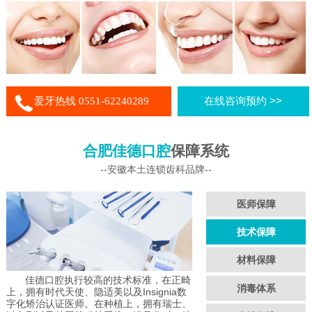
爱牙热线 0551-62240289
在线咨询预约 >>
合肥佳德口腔
保障系统
--安徽本土连锁齿科品牌--
医师保障
技术保障
材料保障
佳德口腔执行较高的技术标准，在正畸
消毒体系
上，拥有时代天使、隐适美以及Insignia数
字化矫治认证医师。在种植上，拥有瑞士、