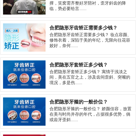
撑，笑窝需齐整好牙陪衬，歪牙斜齿的降
临，势必要给言......
合肥隐形牙齿矫正需要多少钱？
合肥隐形牙齿矫正需要多少钱？ 妆点容颜、
修饰衣着，深陷于美的年纪，无限向往花容
姣好，奈何......
合肥隐形牙套矫正多少钱？
合肥隐形牙套矫正多少钱？ 寓情于浅淡之
间，美在五官之上，涉及齿间歪斜、突嘴的
境况，多是伤......
合肥隐形牙箍的一般价位？
合肥隐形牙箍的一般价位？ 娇颜佳容，放置
在美与时尚并存的年代，占据很多优势，倘
或齿牙歪斜......