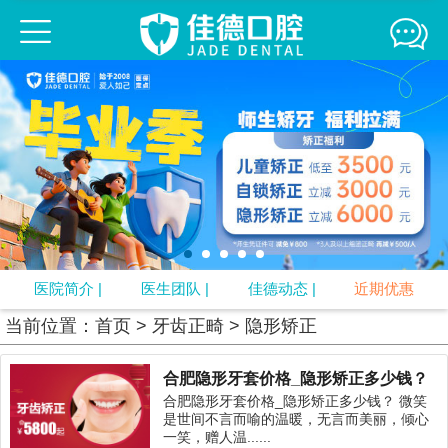
佳德口腔连锁
佳德简介
医生团队
来院路线
媒体报道
精彩互动
牙齿正畸
牙齿修复
口腔疾病
牙周治疗
口腔预防
视频中心
专题
口腔知识
医院简介
|
医生团队
|
佳德动态
|
近期优惠
当前位置：
首页
>
牙齿正畸
>
隐形矫正
合肥隐形牙套价格_隐形矫正多少钱？
合肥隐形牙套价格_隐形矫正多少钱？ 微笑
是世间不言而喻的温暖，无言而美丽，倾心
一笑，赠人温......