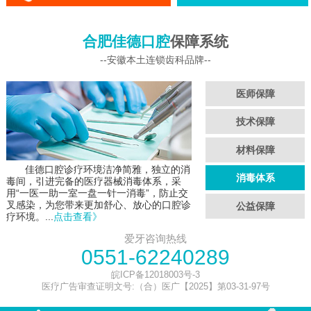
合肥佳德口腔
保障系统
--安徽本土连锁齿科品牌--
医师保障
技术保障
材料保障
佳德口腔诊疗环境洁净简雅，独立的消
消毒体系
毒间，引进完备的医疗器械消毒体系，采
用“一医一助一室一盘一针一消毒”，防止交
叉感染，为您带来更加舒心、放心的口腔诊
公益保障
疗环境。...
点击查看》
爱牙咨询热线
0551-62240289
皖ICP备12018003号-3
医疗广告审查证明文号:（合）医广【2025】第03-31-97号