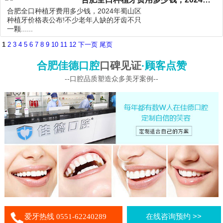
合肥全口种植牙费用多少钱，2024年蜀山区
种植牙价格表公布!不少老年人缺的牙齿不只
一颗......
1
2
3
4
5
6
7
8
9
10
11
12
下一页
尾页
合肥佳德口腔
口碑见证
·顾客点赞
--口腔品质塑造众多美牙案例--
爱牙热线 0551-62240289
在线咨询预约 >>