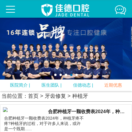
佳德口腔连锁
佳德简介
医生团队
来院路线
媒体报道
精彩互动
牙齿正畸
牙齿修复
口腔疾病
牙周治疗
口腔预防
视频中心
专题
口腔知识
医院简介
|
医生团队
|
佳德动态
|
近期优惠
当前位置：
首页
>
牙齿修复
>
种植牙
合肥种植牙一颗收费表2024年，种植牙疼不疼?
合肥种植牙一颗收费表2024年，种植牙疼不
疼?种植牙的过程，对于许多人来说，或许
是一个既期......