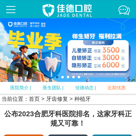
佳德口腔连锁
佳德简介
医生团队
来院路线
媒体报道
精彩互动
牙齿正畸
牙齿修复
口腔疾病
牙周治疗
口腔预防
视频中心
专题
口腔知识
医院简介
|
医生团队
|
佳德动态
|
近期优惠
当前位置：
首页
>
牙齿修复
>
种植牙
公布2023合肥牙科医院排名，这家牙科正
规又可靠！