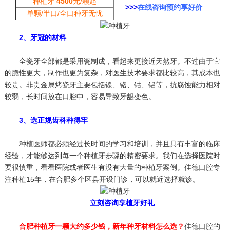
种植牙
4500
元/颗起
>>>
在线咨询预约享好价
单颗/半口/全口种牙无忧
2、牙冠的材料
全瓷牙全部都是采用瓷制成，看起来更接近天然牙。不过由于它
的脆性更大，制作也更为复杂，对医生技术要求都比较高，其成本也
较贵。非贵金属烤瓷牙主要包括镍、铬、钴、铝等，抗腐蚀能力相对
较弱，长时间放在口腔中，容易导致牙龈变色。
3、选正规齿科种得牢
种植医师都必须经过长时间的学习和培训，并且具有丰富的临床
经验，才能够达到每一个种植牙步骤的精密要求。我们在选择医院时
要很慎重，看看医院或者医生有没有大量的种植牙案例。佳德口腔专
注种植15年，在合肥多个区县开设门诊，可以就近选择就诊。
立刻咨询享植牙好礼
合肥种植牙一颗大约多少钱，新年种牙材料怎么选？
佳德口腔的