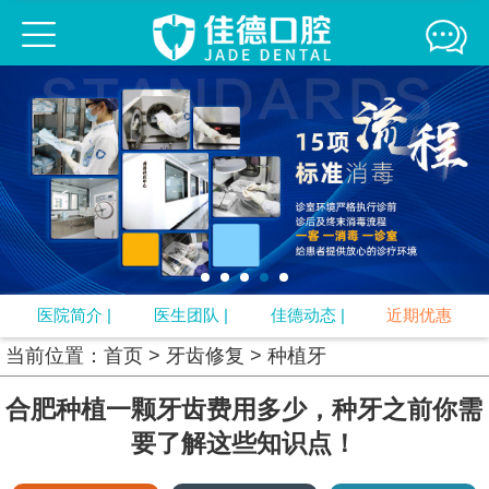
佳德口腔连锁
佳德简介
医生团队
来院路线
媒体报道
精彩互动
牙齿正畸
牙齿修复
口腔疾病
牙周治疗
口腔预防
视频中心
专题
口腔知识
医院简介
|
医生团队
|
佳德动态
|
近期优惠
当前位置：
首页
>
牙齿修复
>
种植牙
合肥种植一颗牙齿费用多少，种牙之前你需
要了解这些知识点！