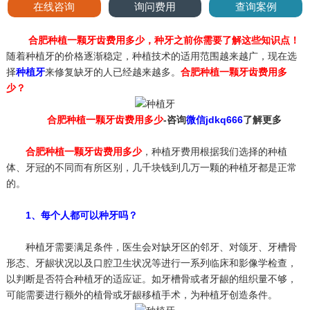
在线咨询
询问费用
查询案例
合肥种植一颗牙齿费用多少，种牙之前你需要了解这些知识点！
随着种植牙的价格逐渐稳定，种植技术的适用范围越来越广，现在选
择
种植牙
来修复缺牙的人已经越来越多。
合肥种植一颗牙齿费用多
少？
合肥种植一颗牙齿费用多少
-咨询
微信jdkq666
了解更多
合肥种植一颗牙齿费用多少
，种植牙费用根据我们选择的种植
体、牙冠的不同而有所区别，几千块钱到几万一颗的种植牙都是正常
的。
1、每个人都可以种牙吗？
种植牙需要满足条件，医生会对缺牙区的邻牙、对颌牙、牙槽骨
形态、牙龈状况以及口腔卫生状况等进行一系列临床和影像学检查，
以判断是否符合种植牙的适应证。如牙槽骨或者牙龈的组织量不够，
可能需要进行额外的植骨或牙龈移植手术，为种植牙创造条件。