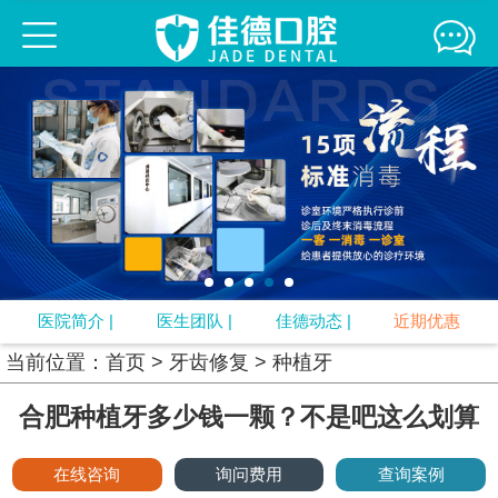
佳德口腔连锁
佳德简介
医生团队
来院路线
媒体报道
精彩互动
牙齿正畸
牙齿修复
口腔疾病
牙周治疗
口腔预防
视频中心
专题
口腔知识
医院简介
|
医生团队
|
佳德动态
|
近期优惠
当前位置：
首页
>
牙齿修复
>
种植牙
合肥种植牙多少钱一颗？不是吧这么划算
在线咨询
询问费用
查询案例