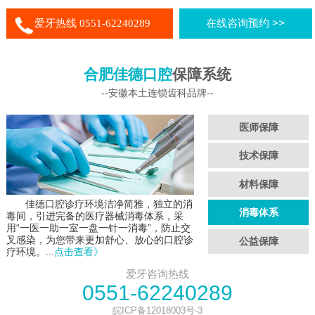
爱牙热线 0551-62240289
在线咨询预约 >>
合肥佳德口腔
保障系统
--安徽本土连锁齿科品牌--
医师保障
技术保障
材料保障
佳德口腔诊疗环境洁净简雅，独立的消
消毒体系
毒间，引进完备的医疗器械消毒体系，采
用“一医一助一室一盘一针一消毒”，防止交
叉感染，为您带来更加舒心、放心的口腔诊
公益保障
疗环境。...
点击查看》
爱牙咨询热线
0551-62240289
皖ICP备12018003号-3