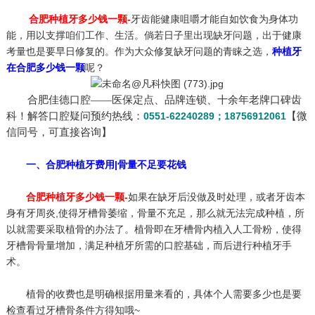
合肥种植牙多少钱一颗-
牙齿能健康咀嚼才能自如饮食为身体功
能，用以支撑咱们工作、生活。倘若日子里出现缺牙问题，出于健康
考量也是要早日修复的。作为大众修复缺牙问题的青睐之选，
种植牙
在合肥多少钱一颗
呢？
合肥佳德口腔——医保定点、品牌连锁、十余年老牌口碑齿
科！解答口腔疑问预约热线：
0551-62240289
；
18756912061
【微
信同号，可直接咨询】
一、合肥种植牙费用|骨量不足要花钱
合肥种植牙多少钱一颗-
如果在缺牙后没做及时处理，或者牙齿本
身有牙周炎,使得牙槽骨萎缩，骨量不充足，那么就无法完成种植，所
以就需要采取植骨的办法了。植骨即在牙槽骨内植入人工骨粉，使得
牙槽骨骨量增加，满足种植牙所需的口腔基础，而后进行种植牙手
术。
植骨的收费也是明确根据用量来看的，具体个人需要多少也是要
检查看过牙槽骨条件方得知哦~