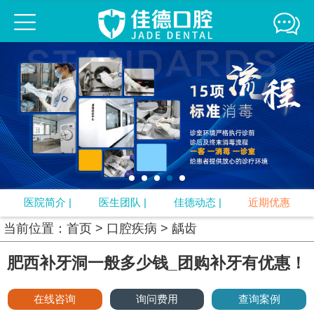
佳德口腔连锁
佳德简介
医生团队
来院路线
媒体报道
精彩互动
牙齿正畸
牙齿修复
口腔疾病
牙周治疗
口腔预防
视频中心
专题
口腔知识
医院简介
|
医生团队
|
佳德动态
|
近期优惠
当前位置：
首页
>
口腔疾病
>
龋齿
肥西补牙洞一般多少钱_团购补牙有优惠！
在线咨询
询问费用
查询案例