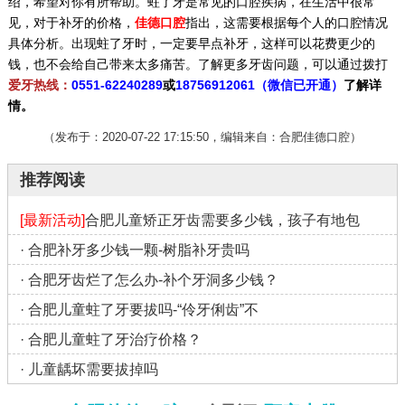
绍，希望对你有所帮助。蛀了牙是常见的口腔疾病，在生活中很常
见，对于补牙的价格，
佳德口腔
指出，这需要根据每个人的口腔情况
具体分析。出现蛀了牙时，一定要早点补牙，这样可以花费更少的
钱，也不会给自己带来太多痛苦。
了解更多牙齿问题，可以
通过拨打
爱牙热线：
0551-62240289
或
18756912061
（微信已开通）
了解详
情。
（发布于：2020-07-22 17:15:50，编辑来自：合肥佳德口腔）
推荐阅读
[最新活动]
合肥儿童矫正牙齿需要多少钱，孩子有地包
·
合肥补牙多少钱一颗-树脂补牙贵吗
·
合肥牙齿烂了怎么办-补个牙洞多少钱？
·
合肥儿童蛀了牙要拔吗-“伶牙俐齿”不
·
合肥儿童蛀了牙治疗价格？
·
儿童龋坏需要拔掉吗