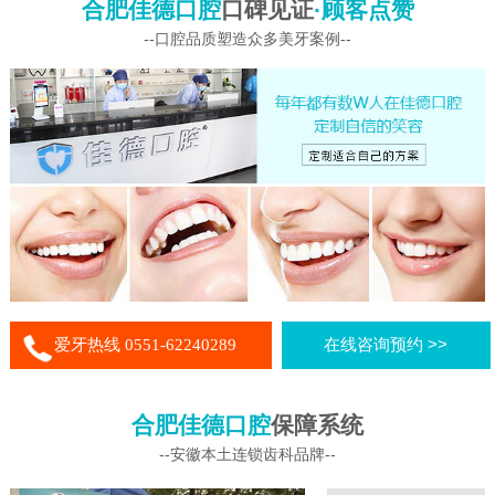
合肥佳德口腔
口碑见证
·顾客点赞
--口腔品质塑造众多美牙案例--
爱牙热线 0551-62240289
在线咨询预约 >>
合肥佳德口腔
保障系统
--安徽本土连锁齿科品牌--