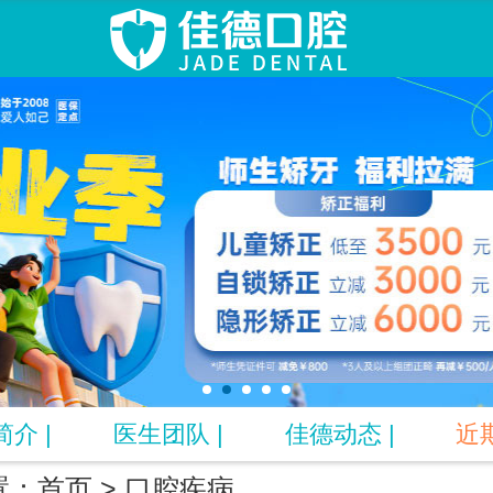
队
来院路线
动
牙齿正畸
病
牙周治疗
心
专题
简介
|
医生团队
|
佳德动态
|
近
置：
首页
>
口腔疾病