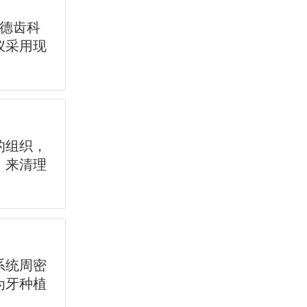
佳德齿科
仪采用现
的组织，
，来清理
系统周密
为牙种植