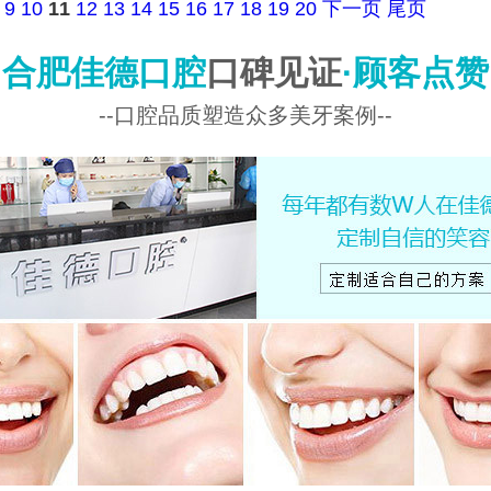
9
10
11
12
13
14
15
16
17
18
19
20
下一页
尾页
合肥佳德口腔
口碑见证
·顾客点赞
--口腔品质塑造众多美牙案例--