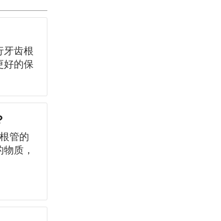
行牙齿根
更好的保
？
?根管的
的物质，