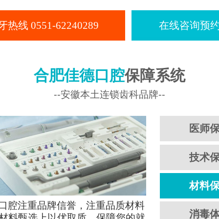
热线 0551-62240289
在线咨询预约 
合肥佳德口腔
保障系统
--安徽本土连锁齿科品牌--
医师
技术
材料
口腔注重品牌信誉，注重品质材料
消毒
材料甄选上以优取质，保障您的就