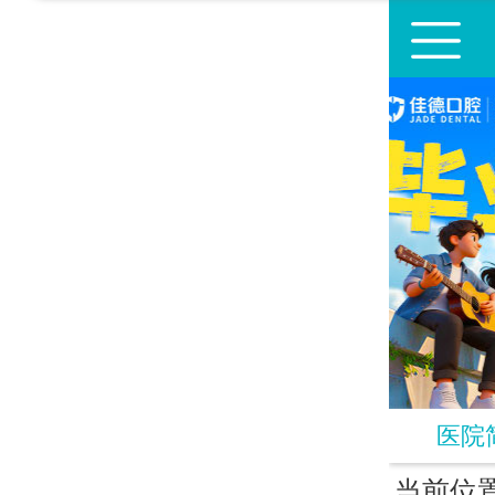
佳德口腔连锁
佳德简介
医生团
媒体报道
精彩互
牙齿修复
口腔疾
口腔预防
视频中
口腔知识
医院
当前位