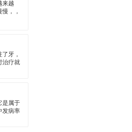
越来越
慢慢，，
蛀了牙，
时治疗就
它是属于
中发病率